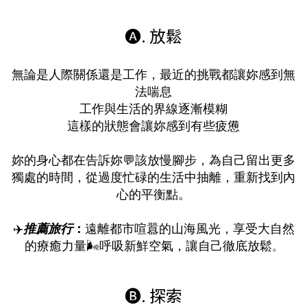
🅐. 放鬆
無論是人際關係還是工作，最近的挑戰都讓妳感到無
法喘息
工作與生活的界線逐漸模糊
這樣的狀態會讓妳感到有些疲憊
妳的身心都在告訴妳💬該放慢腳步，為自己留出更多
獨處的時間，從過度忙碌的生活中抽離，重新找到內
心的平衡點。
✈️
推薦旅行
：
遠離都市喧囂的山海風光，享受大自然
的療癒力量🌬️呼吸新鮮空氣，讓自己徹底放鬆
。
🅑. 探索