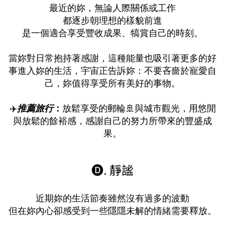
最近的妳，無論人際關係或工作
都逐步朝理想的樣貌前進
是一個適合享受豐收成果、犒賞自己的時刻。
當妳對日常抱持著感謝，這種能量也吸引著更多的好
事進入妳的生活，宇宙正告訴妳：不要吝嗇於寵愛自
己，妳值得享受所有美好的事物。
✈️
推薦旅行
：
放鬆享受的郵輪🚢與城市觀光，用悠閒
與放鬆的餘裕感，感謝自己的努力所帶來的豐盛成
果。
🅓. 靜謐
近期妳的生活節奏雖然沒有過多的波動
但在妳內心卻感受到一些隱隱未解的情緒需要釋放。