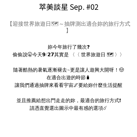
萃美談星 Sep. #02
【迎接世界旅遊日🗺️～抽牌測出適合妳的旅行方式
】
妳今年旅行了幾次❓
偷偷說🤫今天𝟵/𝟮𝟳其實是 〈〈 世界旅遊日 🗺️ 〉〉
隨著酷熱的暑氣逐漸褪去~更是讓人遊興大開呀！🤠
在適合出遊的時節🧳
讓我們通過抽牌來看看宇宙🌌要給妳什麼生活提醒
並且推薦給想出門走走的妳，最適合的旅行方式❗
請憑直覺選出圖示中最有感的選項☄️