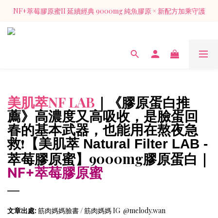
NF+萃莓膠原蜜II 延續經典 9000mg 純魚膠原 × 新配方加乘守護
NF+萃莓膠原蜜II 延續經典 9000mg 純魚膠原 × 新配方加乘守護
加入官方LINE 獲得入會禮膠原蜜1包（價值128元)
NF+萃莓膠原蜜II 延續經典 9000mg 純魚膠原 × 新配方加乘守護
美肌萃NF LAB
｜《膠原蛋白推
薦》高濃度又高吸收，是臉蛋回
春的基本武器，也能用在熬夜急
救
【美肌萃
❗
Natural Filter LAB -
】9000mg膠原蛋白｜
萃莓膠原蜜
NF+萃莓膠原蜜
文章出處:
筋肉媽媽臉書 /
筋肉媽媽
IG @melody.wan