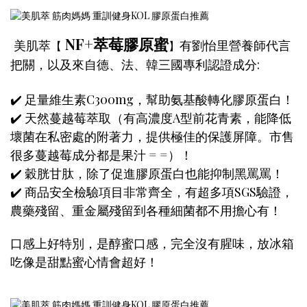
NF+萃莓膠原蜜
美肌萃
有劉怡里營養師代言
【
】
把關，以及來自德、法、韓三國專利認證成分:
✔️ 足量維生素C300mg，幫助氨基酸轉化膠原蛋白！
✔️ 天然蔓越莓萃取（有高濃度A型前花青素，能降低
壞菌在私密處的附著力，提供極佳的保護屏障。市售
很多蔓越莓成分都是果汁 = =）！
✔️ 穀胱甘肽，除了促進膠原蛋白也能抑制黑罵罵！
✔️ 商品安全檢驗項目非常齊全，有超多項SGS驗證，
農藥殘留、重金屬殘留到各種細菌都不用擔心有！
口感上好特別，是醇蜜口感，完全沒有腥味，放冰箱
吃像是甜點蜜心情會超好！