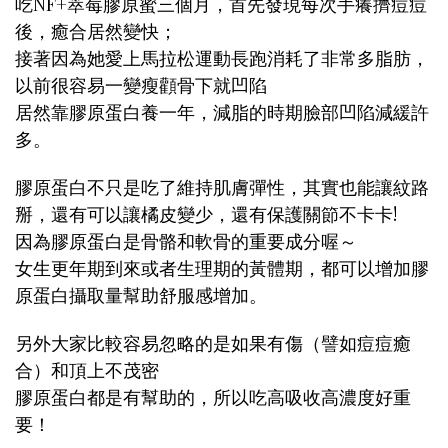
吃NF+萃莓膠原蜜三個月，首先發現每次手癢擠痘痘
後，癒合居然變快；
接著因為她愛上馬拉松運動長跑消耗了非常多脂肪，
以前很容易一變瘦顴骨下就凹陷
居然靠膠原蛋白養一年，減脂的時期臉部凹陷減緩許
多。
膠原蛋白不只是吃了維持肌膚彈性，其實也能讓紋路
掰，還有可以讓橘皮變少，還有保護關節不卡卡!
因為膠原蛋白是骨骼和軟骨的重要成分喔～
女生更年期到來或者生理期的黃體期，都可以增加膠
原蛋白攝取量幫助舒服感增加。
另外大家比較容易忽略的是如果有傷（譬如痘痘癒
合）和頂上不茂密
膠原蛋白都是有幫助的，所以吃高吸收高濃度好重
要！