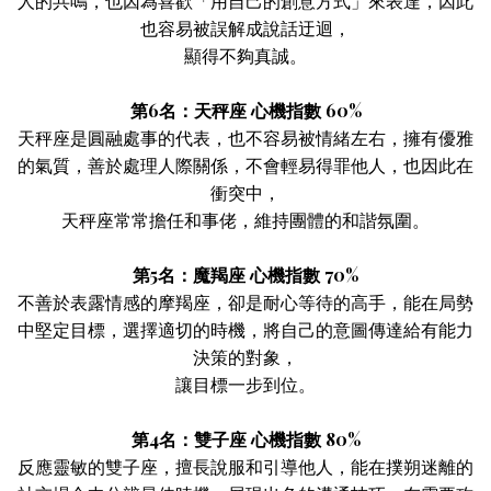
人的共鳴，也因為喜歡「用自己的創意方式」來表達，因此
也容易被誤解成說話迂迴，
顯得不夠真誠。
第6名：天秤座 心機指數 60%
天秤座是圓融處事的代表，也不容易被情緒左右，擁有優雅
的氣質，善於處理人際關係，不會輕易得罪他人，也因此在
衝突中，
天秤座常常擔任和事佬，維持團體的和諧氛圍。
第5名：魔羯座 心機指數 70%
不善於表露情感的摩羯座，卻是耐心等待的高手，能在局勢
中堅定目標，選擇適切的時機，將自己的意圖傳達給有能力
決策的對象，
讓目標一步到位。
第4名：雙子座 心機指數 80%
反應靈敏的雙子座，擅長說服和引導他人，能在撲朔迷離的