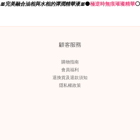
🎀完美融合油相與水相的彈潤精華液🎀
⚫
極逆時無痕璀璨精華
⚪
顧客服務
購物指南
會員福利
退換貨及退款須知
隱私權政策