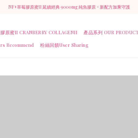
NF+萃莓膠原蜜II 延續經典 9000mg 純魚膠原 × 新配方加乘守護
NF+萃莓膠原蜜II 延續經典 9000mg 純魚膠原 × 新配方加乘守護
加入官方LINE 獲得入會禮膠原蜜1包（價值128元)
膠原蜜II CRANBERRY COLLAGENII
產品系列 OUR PRODUCT
NF+萃莓膠原蜜II 延續經典 9000mg 純魚膠原 × 新配方加乘守護
rs Recommend
粉絲回饋User Sharing