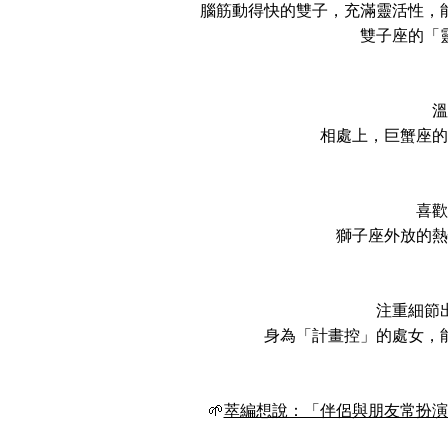
腦筋動得快的雙子，充滿靈活性，
雙子座的「
溫
相處上，巨蟹座的
喜歡
獅子座外放的熱
注重細節
身為「計畫控」的處女，
🌱
萃編想說：「伴侶與朋友常扮演