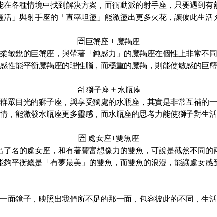
能在各種情境中找到解決方案，而衝動派的射手座，只要遇到有
靈活」與射手座的「直率坦盪」能激盪出更多火花，讓彼此生活
🈴巨蟹座 + 魔羯座
柔敏銳的巨蟹座，與帶著「鈍感力」的魔羯座在個性上非常不同
感性能平衡魔羯座的理性腦，而穩重的魔羯，則能使敏感的巨蟹
🈴 獅子座 + 水瓶座
群眾目光的獅子座，與享受獨處的水瓶座，其實是非常互補的一
情，能激發水瓶座更多靈感，而水瓶座的思考力能使獅子對生活
🈴 處女座+雙魚座
出了名的處女座，和有著豐富想像力的雙魚，可說是截然不同的
能夠平衡總是「有夢最美」的雙魚，而雙魚的浪漫，能讓處女感
一面鏡子，映照出我們所不足的那一面，包容彼此的不同，生活