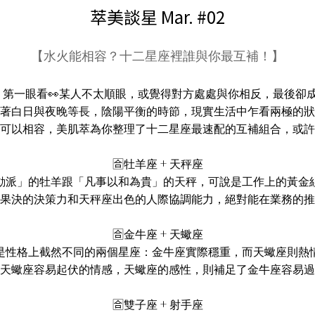
萃美談星 Mar. #02
【水火能相容？十二星座裡誰與你最互補！】
第一眼看👀某人不太順眼，或覺得對方處處與你相反，最後卻
著白日與夜晚等長，陰陽平衡的時節，現實生活中乍看兩極的狀
其實可以相容，美肌萃為你整理了十二星座最速配的互補組合，或許
🈴牡羊座 + 天秤座
動派」的牡羊跟「凡事以和為貴」的天秤，可說是工作上的黃金
果決的決策力和天秤座出色的人際協調能力，絕對能在業務的推
🈴金牛座 + 天蠍座
是性格上截然不同的兩個星座：金牛座實際穩重，而天蠍座則熱
天蠍座容易起伏的情感，天蠍座的感性，則補足了金牛座容易過
🈴雙子座 + 射手座