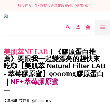
NF+萃莓膠原蜜II 延續經典 9000mg 純魚膠原 × 新配方加乘守護
加入官方LINE 獲得入會禮膠原蜜1包（價值128元)
NF+萃莓膠原蜜II 延續經典 9000mg 純魚膠原 × 新配方加乘守護
美肌萃NF LAB
｜《膠原蛋白推
薦》
要跟我一起變漂亮的趕快來
【美肌萃
吃💞
Natural Filter LAB
】9000mg膠原蛋白
萃莓膠原蜜
-
｜
NF+萃莓膠原蜜
文章出處:
范范 IG @fnnnn1105