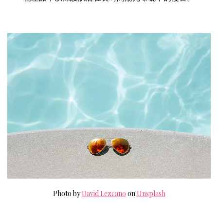
Photo by
David Lezcano
on
Unsplash