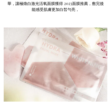
華
，讓
極煥白激光活氧面膜
獲得
2023
面膜
推薦
，敷完後
能感受肌膚更加白皙勻亮，