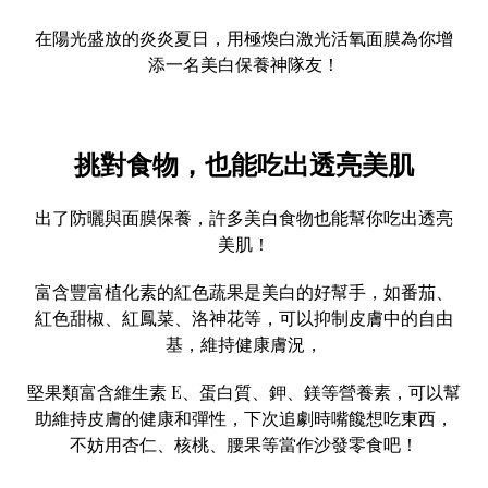
在陽光盛放的炎炎夏日，用
極煥白激光活氧面膜
為你增
添一名美白保養神隊友！
挑對食物，也能吃出透亮美肌
出了防曬與
面膜保養
，許多美白食物也能幫你吃出透亮
美肌！
富含豐富植化素的紅色蔬果是美白的好幫手，如番茄、
紅色甜椒、紅鳳菜、洛神花等，可以抑制皮膚中的自由
基，維持健康膚況，
堅果類富含維生素 E、蛋白質、鉀、鎂等營養素，可以幫
助維持皮膚的健康和彈性，下次追劇時嘴饞想吃東西，
不妨用杏仁、核桃、腰果等當作沙發零食吧！