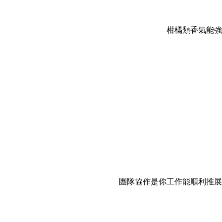
柑橘類香氣能強
團隊協作是你工作能順利推展