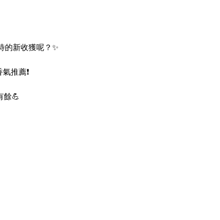
待的新收獲呢？✨
氣推薦❗
餘💪