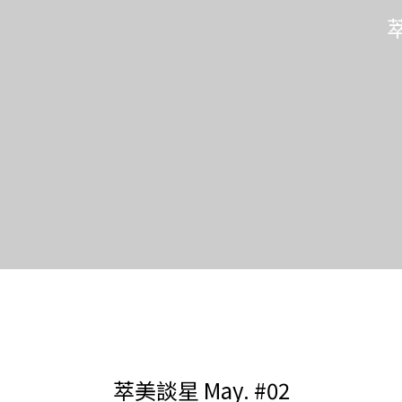
萃
萃美談星 May. #02