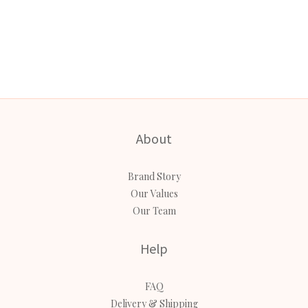
About
Brand Story
Our Values
Our Team
Help
FAQ
Delivery & Shipping