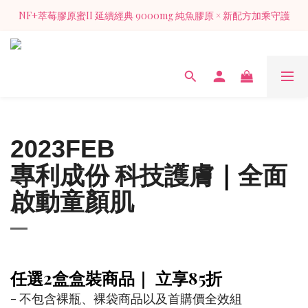
NF+萃莓膠原蜜II 延續經典 9000mg 純魚膠原 × 新配方加乘守護
NF+萃莓膠原蜜II 延續經典 9000mg 純魚膠原 × 新配方加乘守護
加入官方LINE 獲得入會禮膠原蜜1包（價值128元)
NF+萃莓膠原蜜II 延續經典 9000mg 純魚膠原 × 新配方加乘守護
2023FEB
專利成份 科技護膚
全面
｜
啟動童顏肌
任選2盒盒裝商品｜ 立享85折
- 不包含裸瓶、裸袋商品以及首購價全效組