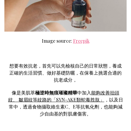
Image source:
Freepik
想要有效抗老，首先可以先檢核自己的日常狀態，養成
正確的生活習慣、做好基礎防曬，在保養上挑選合適的
抗老成分，
像是美肌萃
極逆時無痕璀璨精華
中加入
能夠改善抬頭
紋、 皺眉紋等紋路的「SYN-AKE類蛇毒胜肽」
，以及日
常中，透過食物攝取維生素C、E等抗氧化劑，也能夠減
少自由基的對肌膚傷害。