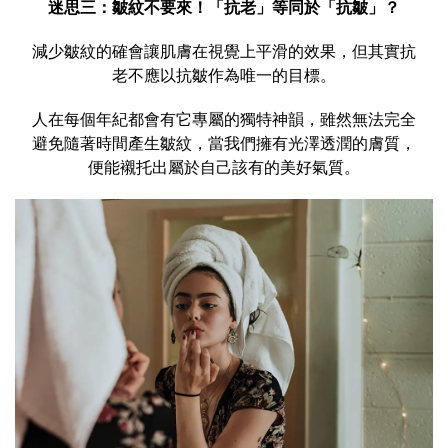
迷思三：皺紋不要來！「抗老」等同於「抗皺」？
減少皺紋的確會讓肌膚在視覺上平滑的效果，但其實抗
老不應以抗皺作為唯一的目標。
人在每個年紀都會有它專屬的獨特神韻，雖然無法完全
避免隨著時間產生皺紋，當我們擁有光澤透潤的膚質，
便能襯托出屬於自己該有的美好氣質。