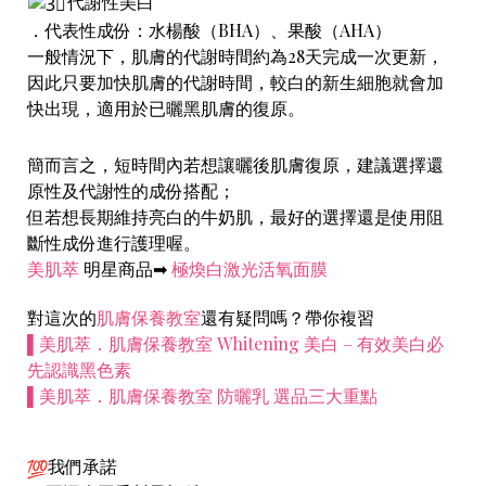
代謝性美白
．代表性成份：水楊酸（BHA）、果酸（AHA）
一般情況下，肌膚的代謝時間約為28天完成一次更新，
因此只要加快肌膚的代謝時間，較白的新生細胞就會加
快出現，適用於已曬黑肌膚的復原。
簡而言之，短時間內若想讓曬後肌膚復原，建議選擇還
原性及代謝性的成份搭配；
但若想長期維持亮白的牛奶肌，最好的選擇還是使用阻
斷性成份進行護理喔。
美肌萃
明星商品➡
極煥白激光活氧面膜
對這次的
肌膚保養教室
還有疑問嗎？帶你複習
▌美肌萃．肌膚保養教室 Whitening 美白 – 有效美白必
先認識黑色素
▌美肌萃．肌膚保養教室 防曬乳 選品三大重點
我們承諾